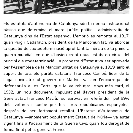
Els estatuts d'autonomia de Catalunya són la norma institucional
bàsica que determina el marc jurídic, polític i administratiu de
Catalunya dins de l’Estat espanyol. L'embrió es remonta al 1917,
quan Puig i Cadafalch, president de la Mancomunitat, va abordar
la qüestió de l'autodeterminació aprofitant la inèrcia de la primera
guerra mundial, en què s'havien creat nous estats en virtut del
principi d'autodeterminació. La proposta d'Estatut va ser aprovada
per l'Assemblea de la Mancomunitat de Catalunya el 1919, amb el
suport de tots els partits catalans. Francesc Cambó, líder de la
Lliga i ministre al govern de Madrid, va ser l'encarregat de
defensar-la a les Corts, que la va rebutjar. Anys més tard, el
1932, un nou document, impulsat pel llavors president de la
Generalitat, Francesc Macià, fou aprovat en referèndum pel 99%
dels votants i també per les corts republicanes espanyoles,
després de ser fortament retallat. L'Estatut d'Autonomia de
Catalunya —anomenat popularment Estatut de Núria— va estar
vigent fins a l'acabament de la Guerra Civil, quan fou derogat de
forma final pel el general Franco