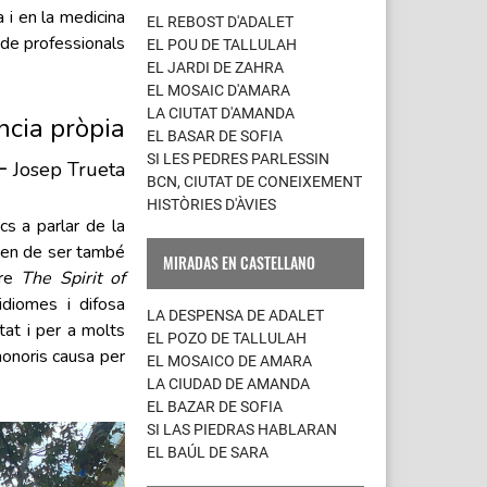
a i en la medicina
EL REBOST D'ADALET
 de professionals
EL POU DE TALLULAH
EL JARDI DE ZAHRA
EL MOSAIC D'AMARA
LA CIUTAT D'AMANDA
ncia pròpia
EL BASAR DE SOFIA
—
SI LES PEDRES PARLESSIN
Josep Trueta
BCN, CIUTAT DE CONEIXEMENT
HISTÒRIES D'ÀVIES
cs a parlar de la
vien de ser també
MIRADAS EN CASTELLANO
ure
The Spirit of
idiomes i difosa
LA DESPENSA DE ADALET
tat i per a molts
EL POZO DE TALLULAH
honoris causa per
EL MOSAICO DE AMARA
LA CIUDAD DE AMANDA
EL BAZAR DE SOFIA
SI LAS PIEDRAS HABLARAN
EL BAÚL DE SARA