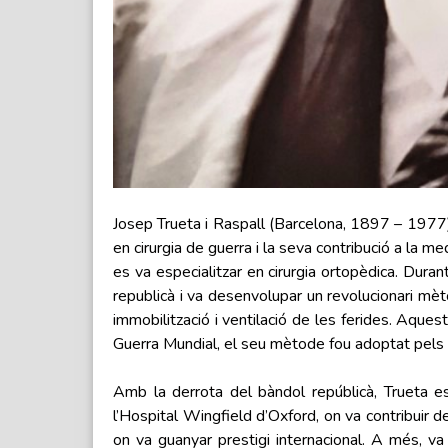
Josep Trueta i Raspall (Barcelona, 1897 – 1977) v
en cirurgia de guerra i la seva contribució a la m
es va especialitzar en cirurgia ortopèdica. Duran
republicà i va desenvolupar un revolucionari mè
immobilització i ventilació de les ferides. Aque
Guerra Mundial, el seu mètode fou adoptat pels e
Amb la derrota del bàndol repúblicà, Trueta es
l’Hospital Wingfield d’Oxford, on va contribuir de
on va guanyar prestigi internacional. A més, va