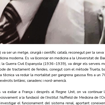
a ser un metge, cirurgià i científic català, reconegut per la seva
edicina moderna. Es va llicenciar en medicina a la Universitat de B
t la Guerra Civil Espanyola (1936–1939), va dirigir els serveis mè
tode de tractament de ferides, conegut com el mètode Trueta, ba
sta tècnica va reduir la mortalitat per gangrena gasosa fins a un
xèrcits britànic, canadenc i nord-americà.
 va exiliar a França i després al Regne Unit, on va continuar 
cisivament a la fundació de l’Institut Nuffield de Medicina de l’Ox
 investigar el funcionament del sistema renal, aportant coneix