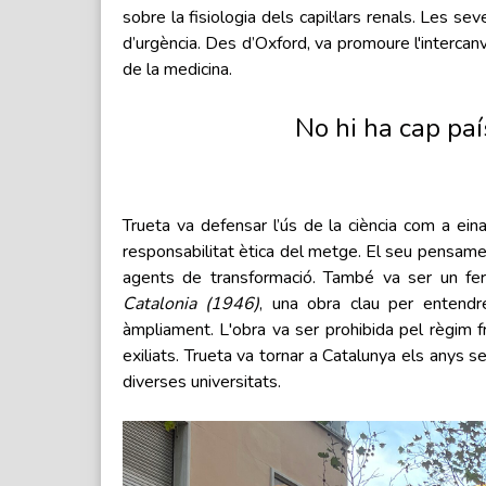
sobre la fisiologia dels capil·lars renals. Les sev
d’urgència. Des d’Oxford, va promoure l'intercanv
de la medicina.
No hi ha cap paí
Trueta va defensar l’ús de la ciència com a eina
responsabilitat ètica del metge. El seu pensame
agents de transformació. També va ser un ferm 
Catalonia (1946)
, una obra clau per entendre
àmpliament. L'obra va ser prohibida pel règim fr
exiliats. Trueta va tornar a Catalunya els anys 
diverses universitats.